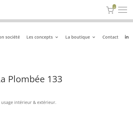
0
on société
Les concepts
La boutique
Contact
La Plombée 133
usage intérieur & extérieur.