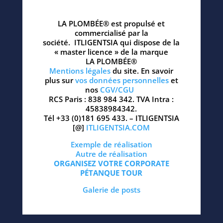
LA PLOMBÉE® est propulsé et
commercialisé par la
société.
ITLIGENTSIA qui dispose de la
« master licence » de la marque
LA PLOMBÉE®
Mentions légales
du site. En savoir
plus sur
vos données personnelles
et
nos
CGV/CGU
RCS Paris : 838 984 342. TVA Intra :
45838984342.
Tél +33 (0)181 695 433. – ITLIGENTSIA
[@]
ITLIGENTSIA.COM
Exemple de réalisation
Autre de réalisation
ORGANISEZ VOTRE CORPORATE
PÉTANQUE TOUR
Galerie de posts